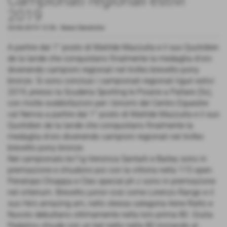
Campionati regionali estivi
2019
20-06-2019 13:56
-
News Generiche
A partire dal 1° posto di Matilde Mazzulla e il suo Quotidien
de la lande che conquistano finalmente la medaglia d'oro
divenendo campioni regionali nel trofeo brevetto pony
bronze. Si sono conclusi i campionati regionali liguri estivi
2019, presso la Scuderia Sporting le Poiane a Pallare (Sv),
con molte soddisfazioni per i binomi del Centro Equestre
val Nervia a partire dal 1° posto di Matilde Mazzulla e il suo
Quotidien de la lande che conquistano finalmente la
medaglia d'oro divenendo campioni regionali nel trofeo
brevetto pony bronze.
Nel campionato br/1g Veronica Santaiti e Bailey sono in
premiazione e chiudono poi con la vittoria nella 115 open.
Penelope Chiappa e Cleo special ph z sono in premiazione
nel criterium. Brevetto junior così come Lorenzo Rango e il
suo He's amazing am, nello stessa categoria Irene Ratto e
Nuvolo debuttano ottimamente nella loro prima 80. Giulia
Pedalino chiude con un bel netto nella 80 iniziando al